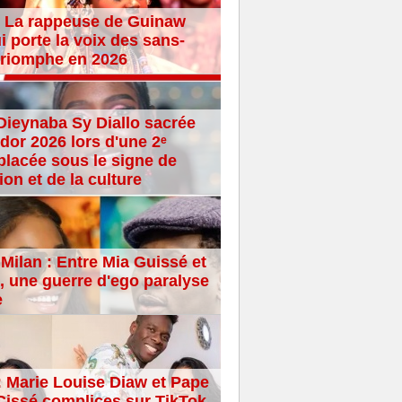
 La rappeuse de Guinaw
i porte la voix des sans-
 triomphe en 2026
Dieynaba Sy Diallo sacrée
dor 2026 lors d'une 2ᵉ
placée sous le signe de
ion et de la culture
Milan : Entre Mia Guissé et
 une guerre d'ego paralyse
e
: Marie Louise Diaw et Pape
issé complices sur TikTok,