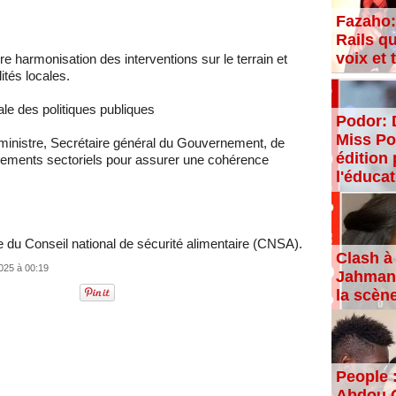
Fazaho:
Rails qu
voix et
e harmonisation des interventions sur le terrain et
ités locales.
le des politiques publiques
Podor: 
Miss Po
le ministre, Secrétaire général du Gouvernement, de
édition 
rtements sectoriels pour assurer une cohérence
l'éducat
ue du Conseil national de sécurité alimentaire (CNSA).
Clash à 
025 à 00:19
Jahman,
la scèn
People 
Abdou C