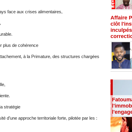
ays face aux crises alimentaires,
Affaire 
,
clôt l'in
inculpés
urable.
correcti
ur plus de cohérence
attachement, à la Primature, des structures chargées
le,
iente.
Fatouma
l'immobi
a stratégie
l'engag
 d’une approche territoriale forte, pilotée par les :