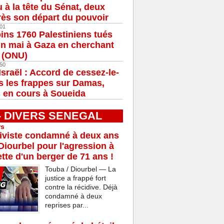
u à la tête du Sénat, deux
ès son départ du pouvoir
01
ns 1760 Palestiniens tués
in mai à Gaza en cherchant
e (ONU)
50
Israël : Accord de cessez-le-
s les frappes sur Damas,
 en cours à Soueida
 - DIVERS SENEGAL
rs
iviste condamné à deux ans
Diourbel pour l'agression à
tte d'un berger de 71 ans !
Touba / Diourbel — La
justice a frappé fort
contre la récidive. Déjà
condamné à deux
reprises par...