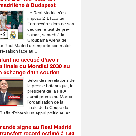
 madrilène à Budapest
Le Real Madrid s'est
imposé 2-1 face au
Ferencváros lors de son
deuxième test de pré-
saison, samedi à la
Groupama Aréna de
Le Real Madrid a remporté son match
ré-saison face au...
nfantino accusé d’avoir
a finale du Mondial 2030 au
n échange d’un soutien
Selon des révélations de
la presse britannique, le
président de la FIFA
aurait promis au Maroc
l’organisation de la
finale de la Coupe du
afin d’obtenir un appui politique, en
..
mandé signe au Real Madrid
transfert record estimé à 140