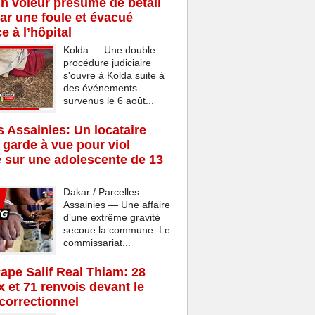
n voleur présumé de bétail
ar une foule et évacué
e à l’hôpital
Kolda — Une double
procédure judiciaire
s'ouvre à Kolda suite à
des événements
survenus le 6 août...
s Assainies: Un locataire
 garde à vue pour viol
 sur une adolescente de 13
Dakar / Parcelles
Assainies — Une affaire
d’une extrême gravité
secoue la commune. Le
commissariat...
Pape Salif Real Thiam: 28
x et 71 renvois devant le
 correctionnel