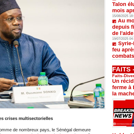
Talon él
mois apr
15/08/2025 18:
Au moi
depuis f
de l'aid
19/07/2025 04:
Syrie-
feu aprè
combats
FAITS
Faits-Dive
Un récid
ferme à 
la mache
 crises multisectorielles
, comme de nombreux pays, le Sénégal demeure