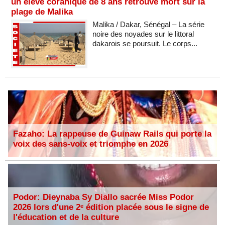
un élève coranique de 8 ans retrouvé mort sur la
plage de Malika
Malika / Dakar, Sénégal – La série
noire des noyades sur le littoral
dakarois se poursuit. Le corps...
Fazaho: La rappeuse de Guinaw Rails qui porte la
voix des sans-voix et triomphe en 2026
Podor: Dieynaba Sy Diallo sacrée Miss Podor
2026 lors d'une 2ᵉ édition placée sous le signe de
l'éducation et de la culture