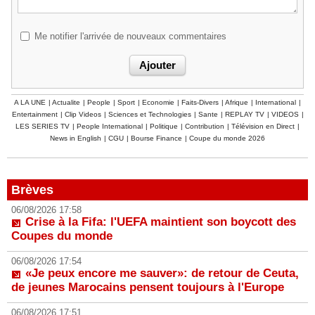
Me notifier l'arrivée de nouveaux commentaires
A LA UNE
|
Actualite
|
People
|
Sport
|
Economie
|
Faits-Divers
|
Afrique
|
International
|
Entertainment
|
Clip Videos
|
Sciences et Technologies
|
Sante
|
REPLAY TV
|
VIDEOS
|
LES SERIES TV
|
People International
|
Politique
|
Contribution
|
Télévision en Direct
|
News in English
|
CGU
|
Bourse Finance
|
Coupe du monde 2026
Brèves
06/08/2026 17:58
Crise à la Fifa: l'UEFA maintient son boycott des
Coupes du monde
06/08/2026 17:54
«Je peux encore me sauver»: de retour de Ceuta,
de jeunes Marocains pensent toujours à l'Europe
06/08/2026 17:51