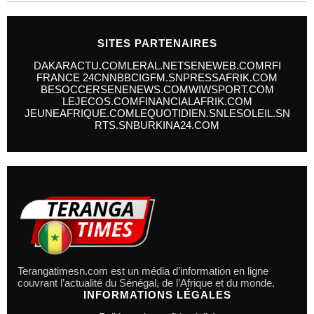
SITES PARTENAIRES
DAKARACTU.COM
LERAL.NET
SENEWEB.COM
RFI
FRANCE 24
CNN
BBC
IGFM.SN
PRESSAFRIK.COM
BESOCCER
SENENEWS.COM
WIWSPORT.COM
LEJECOS.COM
FINANCIALAFRIK.COM
JEUNEAFRIQUE.COM
LEQUOTIDIEN.SN
LESOLEIL.SN
RTS.SN
BURKINA24.COM
Terangatimesn.com est un média d’information en ligne
couvrant l’actualité du Sénégal, de l’Afrique et du monde.
INFORMATIONS LÉGALES