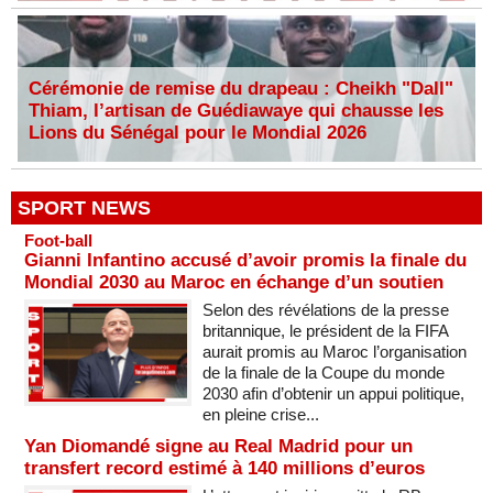
Cérémonie de remise du drapeau : Cheikh "Dall"
Thiam, l’artisan de Guédiawaye qui chausse les
Lions du Sénégal pour le Mondial 2026
SPORT NEWS
Foot-ball
Gianni Infantino accusé d’avoir promis la finale du
Mondial 2030 au Maroc en échange d’un soutien
Selon des révélations de la presse
britannique, le président de la FIFA
aurait promis au Maroc l’organisation
de la finale de la Coupe du monde
2030 afin d’obtenir un appui politique,
en pleine crise...
Yan Diomandé signe au Real Madrid pour un
transfert record estimé à 140 millions d’euros