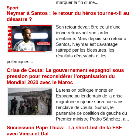
marquer la fin d’une...
Sport
Neymar à Santos : le retour du héros tourne-t-il au
désastre ?
Son retour devait être celui d’une
icône retrouvant son jardin
d’enfance. Mais depuis son retour à
Santos, Neymar est davantage
rattrapé par les blessures, les
résultats décevants et les
polémiques...
Crise de Ceuta: Le gouvernement espagnol sous
pression pour reconsidérer l'organisation du
Mondial 2030 avec le Maroc
La tension politique monte en
Espagne au lendemain de la crise
migratoire majeure survenue dans
l'enclave de Ceuta. Sumar, le
partenaire de coalition de gauche du
Premier ministre Pedro Sánchez, a...
Succession Pape Thiaw : La short-list de la FSF
avec Vieira et Daf