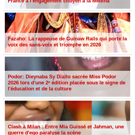
France à l'engagement citoyen à la Médina
Fazaho: La rappeuse de Guinaw Rails qui porte la
voix des sans-voix et triomphe en 2026
Podor: Dieynaba Sy Diallo sacrée Miss Podor
2026 lors d'une 2ᵉ édition placée sous le signe de
l'éducation et de la culture
Clash à Milan : Entre Mia Guissé et Jahman, une
guerre d'ego paralyse la scène