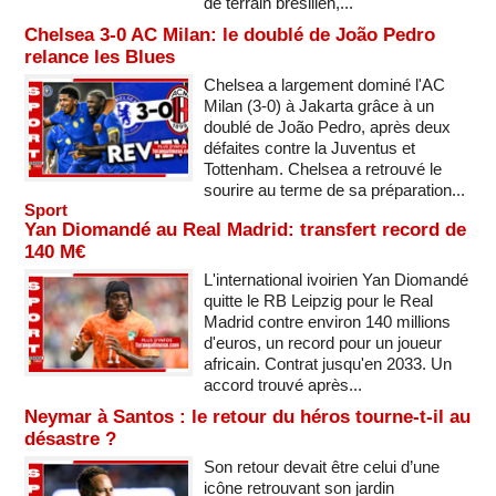
de terrain brésilien,...
Chelsea 3-0 AC Milan: le doublé de João Pedro
relance les Blues
Chelsea a largement dominé l'AC
Milan (3-0) à Jakarta grâce à un
doublé de João Pedro, après deux
défaites contre la Juventus et
Tottenham. Chelsea a retrouvé le
sourire au terme de sa préparation...
Sport
Yan Diomandé au Real Madrid: transfert record de
140 M€
L'international ivoirien Yan Diomandé
quitte le RB Leipzig pour le Real
Madrid contre environ 140 millions
d'euros, un record pour un joueur
africain. Contrat jusqu'en 2033. Un
accord trouvé après...
Neymar à Santos : le retour du héros tourne-t-il au
désastre ?
Son retour devait être celui d’une
icône retrouvant son jardin