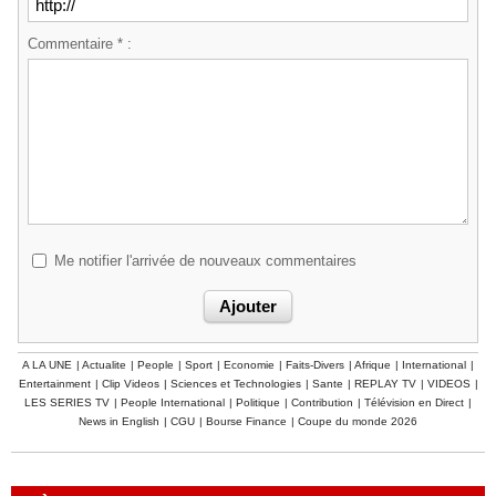
Commentaire * :
Me notifier l'arrivée de nouveaux commentaires
A LA UNE
|
Actualite
|
People
|
Sport
|
Economie
|
Faits-Divers
|
Afrique
|
International
|
Entertainment
|
Clip Videos
|
Sciences et Technologies
|
Sante
|
REPLAY TV
|
VIDEOS
|
LES SERIES TV
|
People International
|
Politique
|
Contribution
|
Télévision en Direct
|
News in English
|
CGU
|
Bourse Finance
|
Coupe du monde 2026