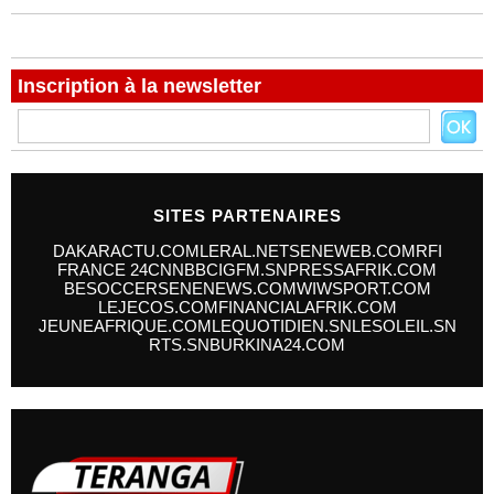
Inscription à la newsletter
SITES PARTENAIRES
DAKARACTU.COM
LERAL.NET
SENEWEB.COM
RFI
FRANCE 24
CNN
BBC
IGFM.SN
PRESSAFRIK.COM
BESOCCER
SENENEWS.COM
WIWSPORT.COM
LEJECOS.COM
FINANCIALAFRIK.COM
JEUNEAFRIQUE.COM
LEQUOTIDIEN.SN
LESOLEIL.SN
RTS.SN
BURKINA24.COM