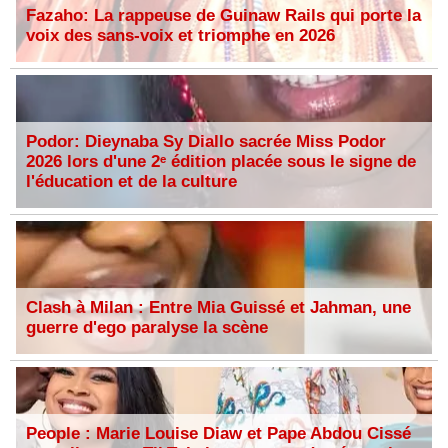
Fazaho: La rappeuse de Guinaw Rails qui porte la
voix des sans-voix et triomphe en 2026
Podor: Dieynaba Sy Diallo sacrée Miss Podor
2026 lors d'une 2ᵉ édition placée sous le signe de
l'éducation et de la culture
Clash à Milan : Entre Mia Guissé et Jahman, une
guerre d'ego paralyse la scène
People : Marie Louise Diaw et Pape Abdou Cissé