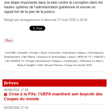
une étape importante dans la lutte contre la corruption dans les
hautes sphères de l'administration guinéenne et envoie un
signal fort de la part de la justice.
Rédigé par
terangatimesn
le Mercredi 27 Août 2025 à 18:45
A LA UNE
|
Actualite
|
People
|
Sport
|
Economie
|
Faits-Divers
|
Afrique
|
International
|
Entertainment
|
Clip Videos
|
Sciences et Technologies
|
Sante
|
REPLAY TV
|
VIDEOS
|
LES SERIES TV
|
People International
|
Politique
|
Contribution
|
Télévision en Direct
|
News in English
|
CGU
|
Bourse Finance
|
Coupe du monde 2026
Brèves
06/08/2026 17:58
Crise à la Fifa: l'UEFA maintient son boycott des
Coupes du monde
06/08/2026 17:54