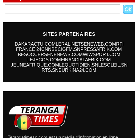
SITES PARTENAIRES
DAKARACTU.COM
LERAL.NET
SENEWEB.COM
RFI
FRANCE 24
CNN
BBC
IGFM.SN
PRESSAFRIK.COM
BESOCCER
SENENEWS.COM
WIWSPORT.COM
LEJECOS.COM
FINANCIALAFRIK.COM
JEUNEAFRIQUE.COM
LEQUOTIDIEN.SN
LESOLEIL.SN
RTS.SN
BURKINA24.COM
Terangatimesn.com est un média d’information en ligne