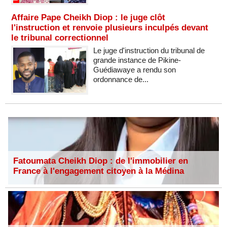
Affaire Pape Cheikh Diop : le juge clôt
l'instruction et renvoie plusieurs inculpés devant
le tribunal correctionnel
Le juge d'instruction du tribunal de
grande instance de Pikine-
Guédiawaye a rendu son
ordonnance de...
Fatoumata Cheikh Diop : de l'immobilier en
France à l'engagement citoyen à la Médina