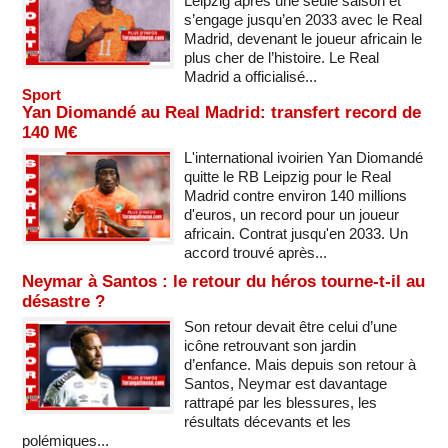
Leipzig après une seule saison et
s’engage jusqu’en 2033 avec le Real
Madrid, devenant le joueur africain le
plus cher de l’histoire. Le Real
Madrid a officialisé...
Sport
Yan Diomandé au Real Madrid: transfert record de
140 M€
L'international ivoirien Yan Diomandé
quitte le RB Leipzig pour le Real
Madrid contre environ 140 millions
d'euros, un record pour un joueur
africain. Contrat jusqu'en 2033. Un
accord trouvé après...
Neymar à Santos : le retour du héros tourne-t-il au
désastre ?
Son retour devait être celui d’une
icône retrouvant son jardin
d’enfance. Mais depuis son retour à
Santos, Neymar est davantage
rattrapé par les blessures, les
résultats décevants et les
polémiques...