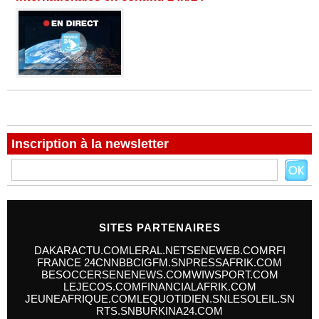
Inscription à la newsletter
SITES PARTENAIRES
DAKARACTU.COM
LERAL.NET
SENEWEB.COM
RFI
FRANCE 24
CNN
BBC
IGFM.SN
PRESSAFRIK.COM
BESOCCER
SENENEWS.COM
WIWSPORT.COM
LEJECOS.COM
FINANCIALAFRIK.COM
JEUNEAFRIQUE.COM
LEQUOTIDIEN.SN
LESOLEIL.SN
RTS.SN
BURKINA24.COM