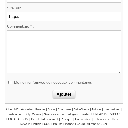
Site web :
Commentaire * :
Me notifier l'arrivée de nouveaux commentaires
A LA UNE
|
Actualite
|
People
|
Sport
|
Economie
|
Faits-Divers
|
Afrique
|
International
|
Entertainment
|
Clip Videos
|
Sciences et Technologies
|
Sante
|
REPLAY TV
|
VIDEOS
|
LES SERIES TV
|
People International
|
Politique
|
Contribution
|
Télévision en Direct
|
News in English
|
CGU
|
Bourse Finance
|
Coupe du monde 2026