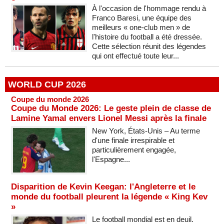
À l'occasion de l'hommage rendu à
Franco Baresi, une équipe des
meilleurs « one-club men » de
l'histoire du football a été dressée.
Cette sélection réunit des légendes
qui ont effectué toute leur...
WORLD CUP 2026
Coupe du monde 2026
Coupe du Monde 2026: Le geste plein de classe de
Lamine Yamal envers Lionel Messi après la finale
New York, États-Unis – Au terme
d'une finale irrespirable et
particulièrement engagée,
l'Espagne...
Disparition de Kevin Keegan: l'Angleterre et le
monde du football pleurent la légende « King Kev
»
Le football mondial est en deuil.