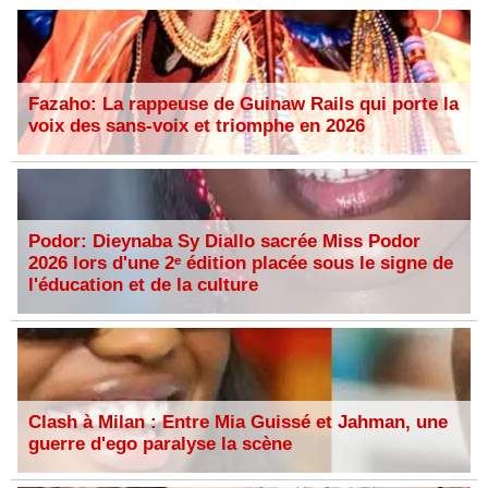
Fazaho: La rappeuse de Guinaw Rails qui porte la
voix des sans-voix et triomphe en 2026
Podor: Dieynaba Sy Diallo sacrée Miss Podor
2026 lors d'une 2ᵉ édition placée sous le signe de
l'éducation et de la culture
Clash à Milan : Entre Mia Guissé et Jahman, une
guerre d'ego paralyse la scène