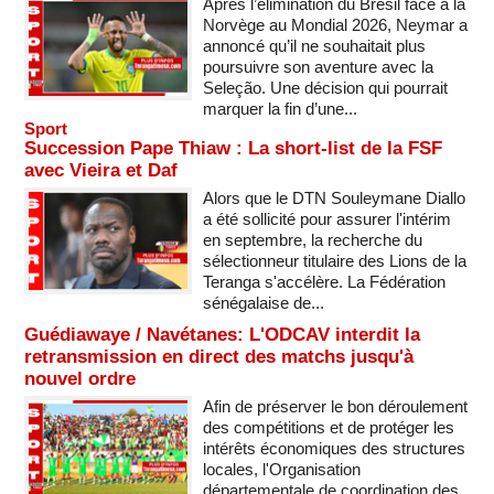
Après l’élimination du Brésil face à la
Norvège au Mondial 2026, Neymar a
annoncé qu’il ne souhaitait plus
poursuivre son aventure avec la
Seleção. Une décision qui pourrait
marquer la fin d’une...
Sport
Succession Pape Thiaw : La short-list de la FSF
avec Vieira et Daf
Alors que le DTN Souleymane Diallo
a été sollicité pour assurer l'intérim
en septembre, la recherche du
sélectionneur titulaire des Lions de la
Teranga s'accélère. La Fédération
sénégalaise de...
Guédiawaye / Navétanes: L'ODCAV interdit la
retransmission en direct des matchs jusqu'à
nouvel ordre
Afin de préserver le bon déroulement
des compétitions et de protéger les
intérêts économiques des structures
locales, l'Organisation
départementale de coordination des