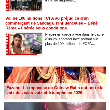
trafic de migrants...
Vol de 100 millions FCFA au préjudice d'un
commerçant de Sandaga, l'influenceuse « Bébé
Réma » libérée sous conditions
Placée en garde à vue dans le cadre
d'un vol spectaculaire portant sur
plus de 100 millions de FCFA...
Fazaho: La rappeuse de Guinaw Rails qui porte la
voix des sans-voix et triomphe en 2026