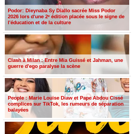
Podor: Dieynaba Sy Diallo sacrée Miss Podor
2026 lors d'une 2ᵉ édition placée sous le signe de
l'éducation et de la culture
Clash à Milan : Entre Mia Guissé et Jahman, une
guerre d'ego paralyse la scène
People : Marie Louise Diaw et Pape Abdou Cissé
complices sur TikTok, les rumeurs de séparation
balayées