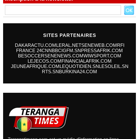
SITES PARTENAIRES
DAKARACTU.COM
LERAL.NET
SENEWEB.COM
RFI
FRANCE 24
CNN
BBC
IGFM.SN
PRESSAFRIK.COM
BESOCCER
SENENEWS.COM
WIWSPORT.COM
LEJECOS.COM
FINANCIALAFRIK.COM
JEUNEAFRIQUE.COM
LEQUOTIDIEN.SN
LESOLEIL.SN
RTS.SN
BURKINA24.COM