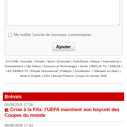
Me notifier l'arrivée de nouveaux commentaires
A LA UNE
|
Actualite
|
People
|
Sport
|
Economie
|
Faits-Divers
|
Afrique
|
International
|
Entertainment
|
Clip Videos
|
Sciences et Technologies
|
Sante
|
REPLAY TV
|
VIDEOS
|
LES SERIES TV
|
People International
|
Politique
|
Contribution
|
Télévision en Direct
|
News in English
|
CGU
|
Bourse Finance
|
Coupe du monde 2026
Brèves
06/08/2026 17:58
Crise à la Fifa: l'UEFA maintient son boycott des
Coupes du monde
06/08/2026 17:54