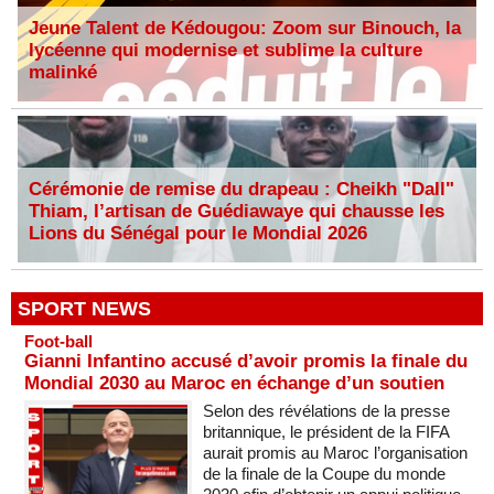
Jeune Talent de Kédougou: Zoom sur Binouch, la
lycéenne qui modernise et sublime la culture
malinké
Cérémonie de remise du drapeau : Cheikh "Dall"
Thiam, l’artisan de Guédiawaye qui chausse les
Lions du Sénégal pour le Mondial 2026
SPORT NEWS
Foot-ball
Gianni Infantino accusé d’avoir promis la finale du
Mondial 2030 au Maroc en échange d’un soutien
Selon des révélations de la presse
britannique, le président de la FIFA
aurait promis au Maroc l’organisation
de la finale de la Coupe du monde