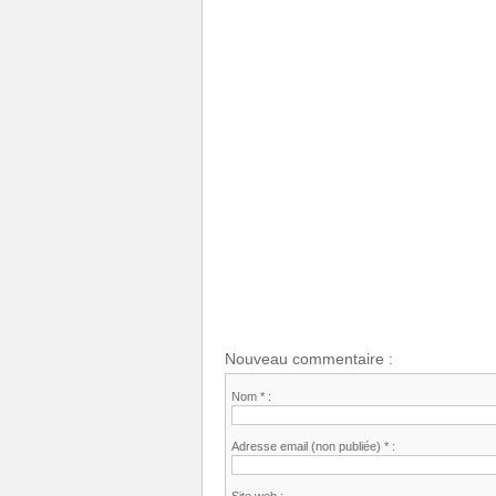
Nouveau commentaire :
Nom * :
Adresse email (non publiée) * :
Site web :