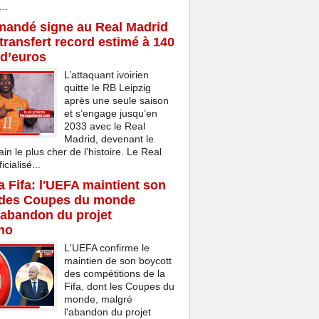
..
mandé signe au Real Madrid
transfert record estimé à 140
 d’euros
L’attaquant ivoirien
quitte le RB Leipzig
après une seule saison
et s’engage jusqu’en
2033 avec le Real
Madrid, devenant le
ain le plus cher de l’histoire. Le Real
cialisé...
la Fifa: l'UEFA maintient son
 des Coupes du monde
'abandon du projet
ino
L'UEFA confirme le
maintien de son boycott
des compétitions de la
Fifa, dont les Coupes du
monde, malgré
l'abandon du projet