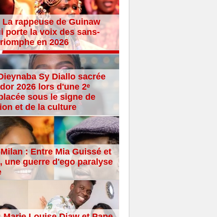
 La rappeuse de Guinaw
i porte la voix des sans-
 triomphe en 2026
Dieynaba Sy Diallo sacrée
dor 2026 lors d'une 2ᵉ
placée sous le signe de
ion et de la culture
Milan : Entre Mia Guissé et
 une guerre d'ego paralyse
e
: Marie Louise Diaw et Pape