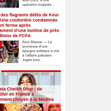
août 2026, à une
opération inopinée...
 des flagrants délits de Keur
 Une couturière condamnée
son ferme après
rement d’une tontine de près
llions de FCFA
Keur Massar — La
promesse d'une
épargne solidaire a viré
à l'affaire judiciaire.
Jugée pour...
ta Cheikh Diop : de
lier en France à
ement citoyen à la Médina