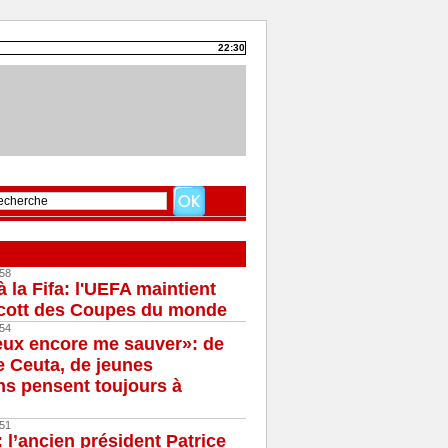
22:30
58
à la Fifa: l'UEFA maintient
cott des Coupes du monde
54
eux encore me sauver»: de
e Ceuta, de jeunes
s pensent toujours à
51
 l’ancien président Patrice