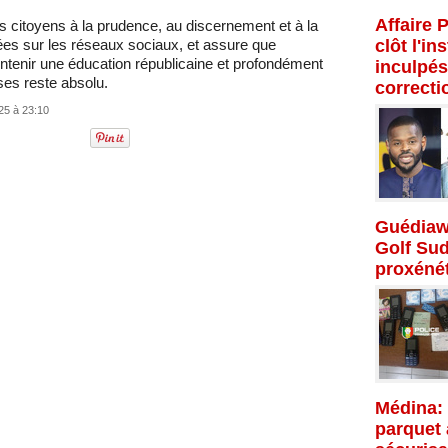
Affaire 
es citoyens à la prudence, au discernement et à la
sées sur les réseaux sociaux, et assure que
clôt l'in
tenir une éducation républicaine et profondément
inculpés
ses reste absolu.
correcti
25 à 23:10
Guédiaw
Golf Su
proxénét
Médina: 
parquet 