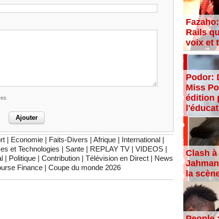
Fazaho:
Rails qu
voix et
Podor: 
Miss Po
édition 
res
l'éducat
rt
|
Economie
|
Faits-Divers
|
Afrique
|
International
|
es et Technologies
|
Sante
|
REPLAY TV
|
VIDEOS
|
Clash à 
l
|
Politique
|
Contribution
|
Télévision en Direct
|
News
Jahman,
urse Finance
|
Coupe du monde 2026
la scèn
People 