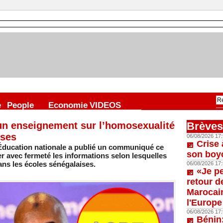
e
People
Economie
VIDEOS
un enseignement sur l’homosexualité
Brèves
ises
06/08/2026 17:
Crise 
’Éducation nationale a publié un communiqué ce
son boy
r avec fermeté les informations selon lesquelles
ans les écoles sénégalaises.
06/08/2026 17:
«Je p
retour d
Marocain
l'Europe
06/08/2026 17:
Bénin: