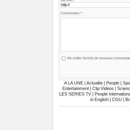
Commentaire * :
Me notifier l'arrivée de nouveaux commentai
A LA UNE
|
Actualite
|
People
|
Spo
Entertainment
|
Clip Videos
|
Scienc
LES SERIES TV
|
People Internationa
in English
|
CGU
|
Bo