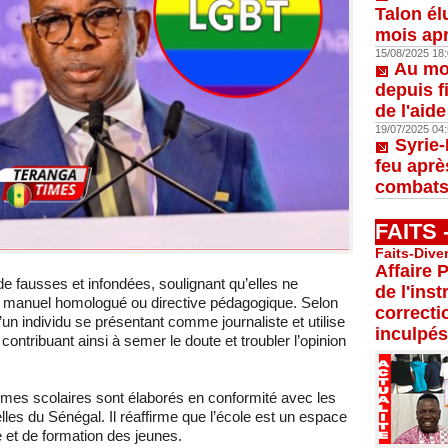
Talon él
mois apr
15/08/2025 18:
Au moi
depuis f
de l'aid
19/07/2025 04:
Syrie-
feu aprè
combats
FAITS
Faits-Dive
Affaire 
 de fausses et infondées, soulignant qu’elles ne
de l'inst
, manuel homologué ou directive pédagogique. Selon
correcti
 d’un individu se présentant comme journaliste et utilise
inculpés
contribuant ainsi à semer le doute et troubler l’opinion
mmes scolaires sont élaborés en conformité avec les
elles du Sénégal. Il réaffirme que l’école est un espace
 et de formation des jeunes.