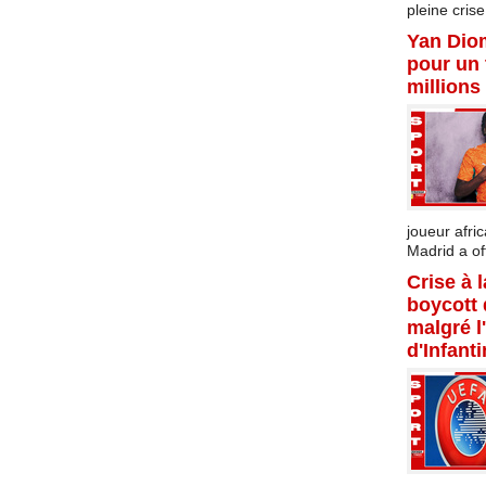
pleine crise.
Yan Dio
pour un 
millions
joueur afric
Madrid a offi
Crise à 
boycott
malgré l
d'Infant