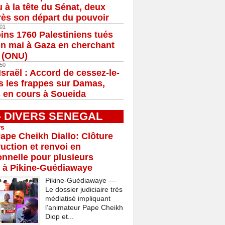
u à la tête du Sénat, deux
ès son départ du pouvoir
01
ns 1760 Palestiniens tués
in mai à Gaza en cherchant
e (ONU)
50
Israël : Accord de cessez-le-
s les frappes sur Damas,
 en cours à Soueida
 - DIVERS SENEGAL
rs
Pape Cheikh Diallo: Clôture
ruction et renvoi en
onnelle pour plusieurs
 à Pikine-Guédiawaye
Pikine-Guédiawaye —
Le dossier judiciaire très
médiatisé impliquant
l’animateur Pape Cheikh
Diop et...