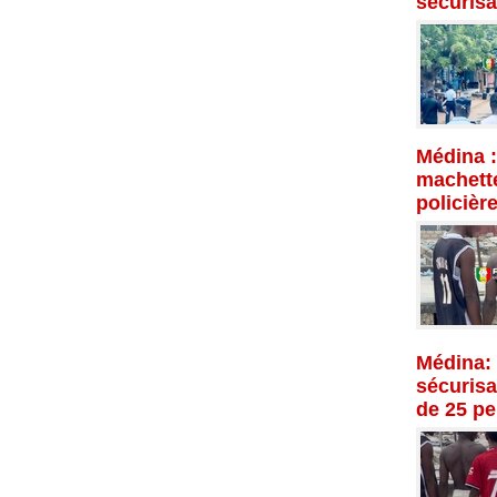
sécurisa
Médina :
machette
policièr
Médina: 
sécurisat
de 25 p