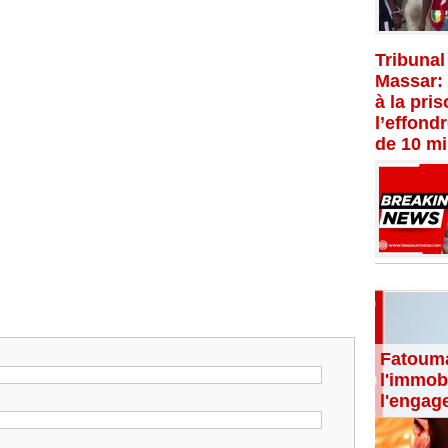
Tribunal
Massar:
à la pri
l’effond
de 10 mi
Fatouma
l'immobi
l'engag