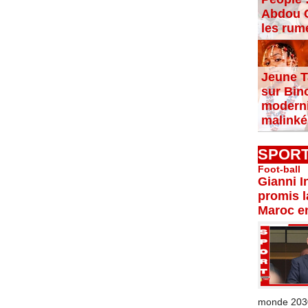
Abdou C
les rum
Jeune T
sur Bin
moderni
malinké
SPOR
Foot-ball
Gianni I
promis l
Maroc e
monde 2030 