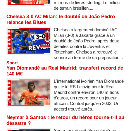
millions de livres sterling. Le milieu
de terrain brésilien,...
Chelsea 3-0 AC Milan: le doublé de João Pedro
relance les Blues
Chelsea a largement dominé l'AC
Milan (3-0) à Jakarta grâce à un
doublé de João Pedro, après deux
défaites contre la Juventus et
Tottenham. Chelsea a retrouvé le
sourire au terme de sa préparation...
Sport
Yan Diomandé au Real Madrid: transfert record de
140 M€
L'international ivoirien Yan Diomandé
quitte le RB Leipzig pour le Real
Madrid contre environ 140 millions
d'euros, un record pour un joueur
africain. Contrat jusqu'en 2033. Un
accord trouvé après...
Neymar à Santos : le retour du héros tourne-t-il au
désastre ?
Son retour devait être celui d’une