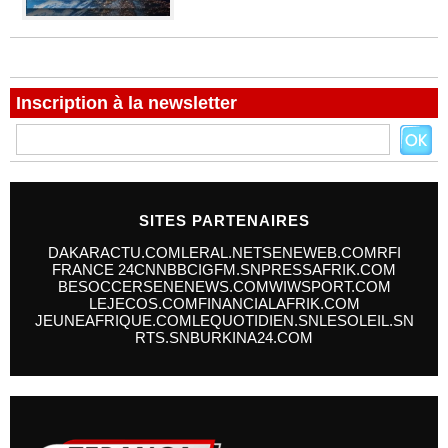
Inscription à la newsletter
SITES PARTENAIRES
DAKARACTU.COM
LERAL.NET
SENEWEB.COM
RFI
FRANCE 24
CNN
BBC
IGFM.SN
PRESSAFRIK.COM
BESOCCER
SENENEWS.COM
WIWSPORT.COM
LEJECOS.COM
FINANCIALAFRIK.COM
JEUNEAFRIQUE.COM
LEQUOTIDIEN.SN
LESOLEIL.SN
RTS.SN
BURKINA24.COM