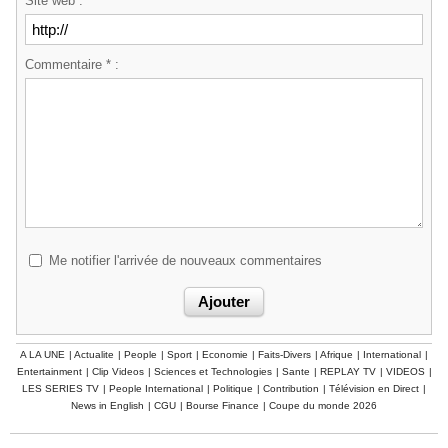
Site web :
Commentaire * :
Me notifier l'arrivée de nouveaux commentaires
A LA UNE
|
Actualite
|
People
|
Sport
|
Economie
|
Faits-Divers
|
Afrique
|
International
|
Entertainment
|
Clip Videos
|
Sciences et Technologies
|
Sante
|
REPLAY TV
|
VIDEOS
|
LES SERIES TV
|
People International
|
Politique
|
Contribution
|
Télévision en Direct
|
News in English
|
CGU
|
Bourse Finance
|
Coupe du monde 2026