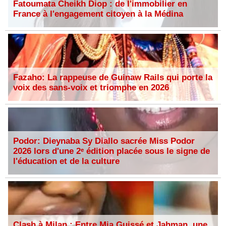
Fatoumata Cheikh Diop : de l'immobilier en
France à l'engagement citoyen à la Médina
Fazaho: La rappeuse de Guinaw Rails qui porte la
voix des sans-voix et triomphe en 2026
Podor: Dieynaba Sy Diallo sacrée Miss Podor
2026 lors d'une 2ᵉ édition placée sous le signe de
l'éducation et de la culture
Clash à Milan : Entre Mia Guissé et Jahman, une