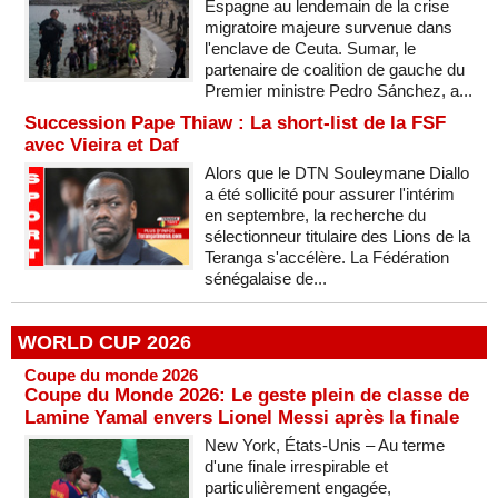
Espagne au lendemain de la crise
migratoire majeure survenue dans
l'enclave de Ceuta. Sumar, le
partenaire de coalition de gauche du
Premier ministre Pedro Sánchez, a...
Succession Pape Thiaw : La short-list de la FSF
avec Vieira et Daf
Alors que le DTN Souleymane Diallo
a été sollicité pour assurer l'intérim
en septembre, la recherche du
sélectionneur titulaire des Lions de la
Teranga s'accélère. La Fédération
sénégalaise de...
WORLD CUP 2026
Coupe du monde 2026
Coupe du Monde 2026: Le geste plein de classe de
Lamine Yamal envers Lionel Messi après la finale
New York, États-Unis – Au terme
d'une finale irrespirable et
particulièrement engagée,