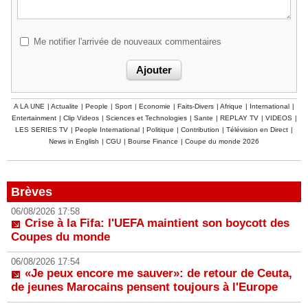
Me notifier l'arrivée de nouveaux commentaires
A LA UNE
|
Actualite
|
People
|
Sport
|
Economie
|
Faits-Divers
|
Afrique
|
International
|
Entertainment
|
Clip Videos
|
Sciences et Technologies
|
Sante
|
REPLAY TV
|
VIDEOS
|
LES SERIES TV
|
People International
|
Politique
|
Contribution
|
Télévision en Direct
|
News in English
|
CGU
|
Bourse Finance
|
Coupe du monde 2026
Brèves
06/08/2026 17:58
Crise à la Fifa: l'UEFA maintient son boycott des
Coupes du monde
06/08/2026 17:54
«Je peux encore me sauver»: de retour de Ceuta,
de jeunes Marocains pensent toujours à l'Europe