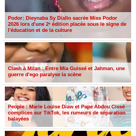
Podor: Dieynaba Sy Diallo sacrée Miss Podor
2026 lors d'une 2ᵉ édition placée sous le signe de
l'éducation et de la culture
Clash à Milan : Entre Mia Guissé et Jahman, une
guerre d'ego paralyse la scène
People : Marie Louise Diaw et Pape Abdou Cissé
complices sur TikTok, les rumeurs de séparation
balayées