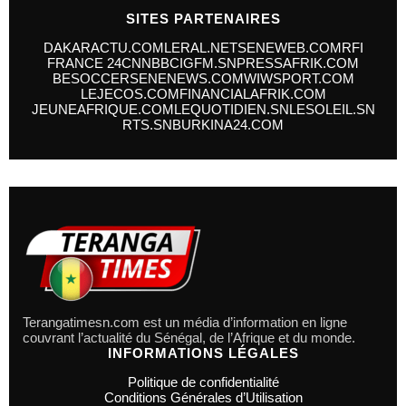
SITES PARTENAIRES
DAKARACTU.COM
LERAL.NET
SENEWEB.COM
RFI
FRANCE 24
CNN
BBC
IGFM.SN
PRESSAFRIK.COM
BESOCCER
SENENEWS.COM
WIWSPORT.COM
LEJECOS.COM
FINANCIALAFRIK.COM
JEUNEAFRIQUE.COM
LEQUOTIDIEN.SN
LESOLEIL.SN
RTS.SN
BURKINA24.COM
Terangatimesn.com est un média d’information en ligne
couvrant l’actualité du Sénégal, de l’Afrique et du monde.
INFORMATIONS LÉGALES
Politique de confidentialité
Conditions Générales d’Utilisation