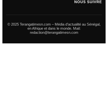
NOUS SUIVRE
© 2025 Terangatimesn.com – Média d’actualité au Sénégal,
en Afrique et dans le monde. Mail:
redaction@terangatimesn.com