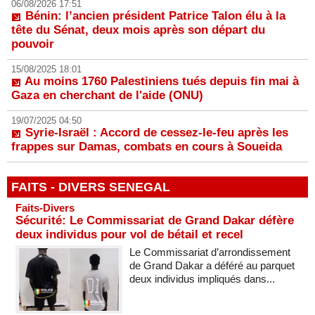
06/08/2026 17:51
Bénin: l’ancien président Patrice Talon élu à la
tête du Sénat, deux mois après son départ du
pouvoir
15/08/2025 18:01
Au moins 1760 Palestiniens tués depuis fin mai à
Gaza en cherchant de l'aide (ONU)
19/07/2025 04:50
Syrie-Israël : Accord de cessez-le-feu après les
frappes sur Damas, combats en cours à Soueida
FAITS - DIVERS SENEGAL
Faits-Divers
Sécurité: Le Commissariat de Grand Dakar défère
deux individus pour vol de bétail et recel
Le Commissariat d’arrondissement
de Grand Dakar a déféré au parquet
deux individus impliqués dans...