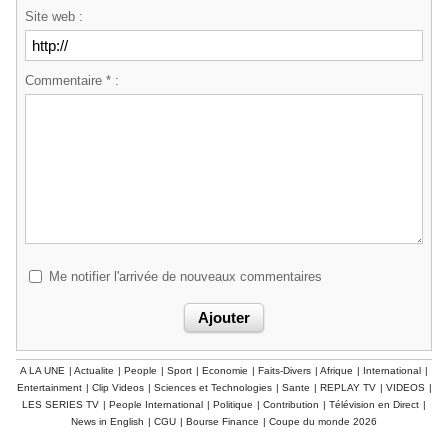
Site web :
Commentaire * :
Me notifier l'arrivée de nouveaux commentaires
A LA UNE
|
Actualite
|
People
|
Sport
|
Economie
|
Faits-Divers
|
Afrique
|
International
|
Entertainment
|
Clip Videos
|
Sciences et Technologies
|
Sante
|
REPLAY TV
|
VIDEOS
|
LES SERIES TV
|
People International
|
Politique
|
Contribution
|
Télévision en Direct
|
News in English
|
CGU
|
Bourse Finance
|
Coupe du monde 2026