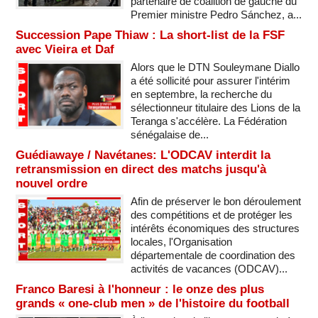
partenaire de coalition de gauche du
Premier ministre Pedro Sánchez, a...
Succession Pape Thiaw : La short-list de la FSF
avec Vieira et Daf
Alors que le DTN Souleymane Diallo
a été sollicité pour assurer l'intérim
en septembre, la recherche du
sélectionneur titulaire des Lions de la
Teranga s'accélère. La Fédération
sénégalaise de...
Guédiawaye / Navétanes: L'ODCAV interdit la
retransmission en direct des matchs jusqu'à
nouvel ordre
Afin de préserver le bon déroulement
des compétitions et de protéger les
intérêts économiques des structures
locales, l'Organisation
départementale de coordination des
activités de vacances (ODCAV)...
Franco Baresi à l'honneur : le onze des plus
grands « one-club men » de l'histoire du football