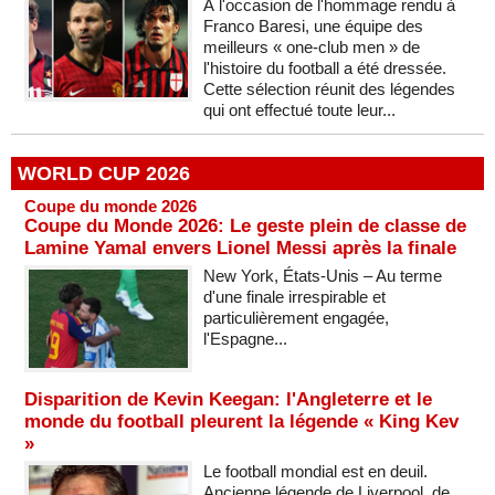
À l'occasion de l'hommage rendu à
Franco Baresi, une équipe des
meilleurs « one-club men » de
l'histoire du football a été dressée.
Cette sélection réunit des légendes
qui ont effectué toute leur...
WORLD CUP 2026
Coupe du monde 2026
Coupe du Monde 2026: Le geste plein de classe de
Lamine Yamal envers Lionel Messi après la finale
New York, États-Unis – Au terme
d'une finale irrespirable et
particulièrement engagée,
l'Espagne...
Disparition de Kevin Keegan: l'Angleterre et le
monde du football pleurent la légende « King Kev
»
Le football mondial est en deuil.
Ancienne légende de Liverpool, de