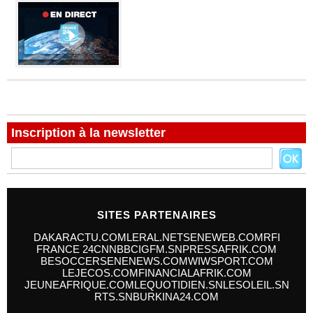
Inscription à la newsletter
SITES PARTENAIRES
DAKARACTU.COM
LERAL.NET
SENEWEB.COM
RFI
FRANCE 24
CNN
BBC
IGFM.SN
PRESSAFRIK.COM
BESOCCER
SENENEWS.COM
WIWSPORT.COM
LEJECOS.COM
FINANCIALAFRIK.COM
JEUNEAFRIQUE.COM
LEQUOTIDIEN.SN
LESOLEIL.SN
RTS.SN
BURKINA24.COM