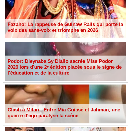
Fazaho: La rappeuse de Guinaw Rails qui porte la
voix des sans-voix et triomphe en 2026
Podor: Dieynaba Sy Diallo sacrée Miss Podor
2026 lors d'une 2ᵉ édition placée sous le signe de
l'éducation et de la culture
Clash à Milan : Entre Mia Guissé et Jahman, une
guerre d'ego paralyse la scène