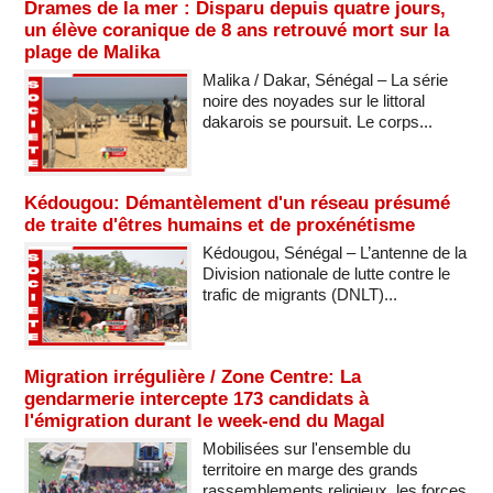
Drames de la mer : Disparu depuis quatre jours,
un élève coranique de 8 ans retrouvé mort sur la
plage de Malika
Malika / Dakar, Sénégal – La série
noire des noyades sur le littoral
dakarois se poursuit. Le corps...
Kédougou: Démantèlement d'un réseau présumé
de traite d'êtres humains et de proxénétisme
Kédougou, Sénégal – L’antenne de la
Division nationale de lutte contre le
trafic de migrants (DNLT)...
Migration irrégulière / Zone Centre: La
gendarmerie intercepte 173 candidats à
l'émigration durant le week-end du Magal
Mobilisées sur l'ensemble du
territoire en marge des grands
rassemblements religieux, les forces