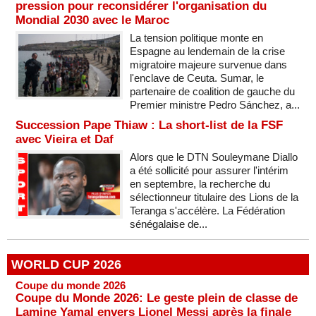
pression pour reconsidérer l'organisation du
Mondial 2030 avec le Maroc
La tension politique monte en
Espagne au lendemain de la crise
migratoire majeure survenue dans
l'enclave de Ceuta. Sumar, le
partenaire de coalition de gauche du
Premier ministre Pedro Sánchez, a...
Succession Pape Thiaw : La short-list de la FSF
avec Vieira et Daf
Alors que le DTN Souleymane Diallo
a été sollicité pour assurer l'intérim
en septembre, la recherche du
sélectionneur titulaire des Lions de la
Teranga s'accélère. La Fédération
sénégalaise de...
WORLD CUP 2026
Coupe du monde 2026
Coupe du Monde 2026: Le geste plein de classe de
Lamine Yamal envers Lionel Messi après la finale