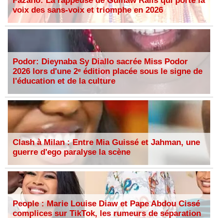
Fazaho: La rappeuse de Guinaw Rails qui porte la
voix des sans-voix et triomphe en 2026
Podor: Dieynaba Sy Diallo sacrée Miss Podor
2026 lors d'une 2ᵉ édition placée sous le signe de
l'éducation et de la culture
Clash à Milan : Entre Mia Guissé et Jahman, une
guerre d'ego paralyse la scène
People : Marie Louise Diaw et Pape Abdou Cissé
complices sur TikTok, les rumeurs de séparation