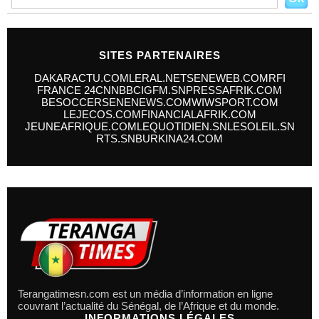
SITES PARTENAIRES
DAKARACTU.COM
LERAL.NET
SENEWEB.COM
RFI
FRANCE 24
CNN
BBC
IGFM.SN
PRESSAFRIK.COM
BESOCCER
SENENEWS.COM
WIWSPORT.COM
LEJECOS.COM
FINANCIALAFRIK.COM
JEUNEAFRIQUE.COM
LEQUOTIDIEN.SN
LESOLEIL.SN
RTS.SN
BURKINA24.COM
Terangatimesn.com est un média d’information en ligne
couvrant l’actualité du Sénégal, de l’Afrique et du monde.
INFORMATIONS LÉGALES