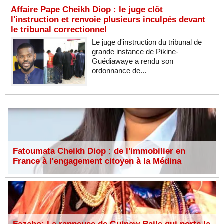
Affaire Pape Cheikh Diop : le juge clôt
l'instruction et renvoie plusieurs inculpés devant
le tribunal correctionnel
Le juge d'instruction du tribunal de
grande instance de Pikine-
Guédiawaye a rendu son
ordonnance de...
Fatoumata Cheikh Diop : de l'immobilier en
France à l'engagement citoyen à la Médina