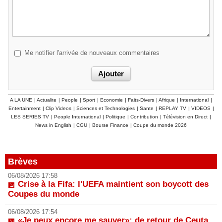
Me notifier l'arrivée de nouveaux commentaires
A LA UNE
|
Actualite
|
People
|
Sport
|
Economie
|
Faits-Divers
|
Afrique
|
International
|
Entertainment
|
Clip Videos
|
Sciences et Technologies
|
Sante
|
REPLAY TV
|
VIDEOS
|
LES SERIES TV
|
People International
|
Politique
|
Contribution
|
Télévision en Direct
|
News in English
|
CGU
|
Bourse Finance
|
Coupe du monde 2026
Brèves
06/08/2026 17:58
Crise à la Fifa: l'UEFA maintient son boycott des
Coupes du monde
06/08/2026 17:54
«Je peux encore me sauver»: de retour de Ceuta,