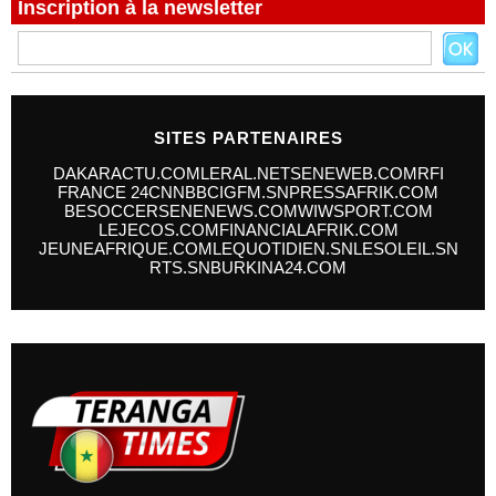
Inscription à la newsletter
SITES PARTENAIRES
DAKARACTU.COM
LERAL.NET
SENEWEB.COM
RFI
FRANCE 24
CNN
BBC
IGFM.SN
PRESSAFRIK.COM
BESOCCER
SENENEWS.COM
WIWSPORT.COM
LEJECOS.COM
FINANCIALAFRIK.COM
JEUNEAFRIQUE.COM
LEQUOTIDIEN.SN
LESOLEIL.SN
RTS.SN
BURKINA24.COM