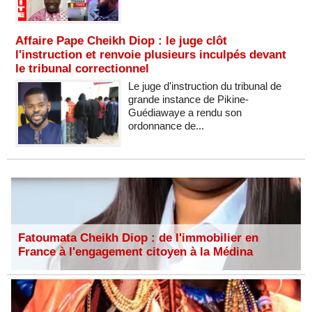
Affaire Pape Cheikh Diop : le juge clôt
l'instruction et renvoie plusieurs inculpés devant
le tribunal correctionnel
Le juge d'instruction du tribunal de
grande instance de Pikine-
Guédiawaye a rendu son
ordonnance de...
Fatoumata Cheikh Diop : de l'immobilier en
France à l'engagement citoyen à la Médina