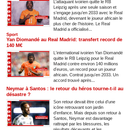
L’attaquant ivoirien quitte le RB
Leipzig après une seule saison et
s’engage jusqu’en 2033 avec le Real
Madrid, devenant le joueur africain le
plus cher de l’histoire. Le Real
Madrid a officialisé...
Sport
Yan Diomandé au Real Madrid: transfert record de
140 M€
L'international ivoirien Yan Diomandé
quitte le RB Leipzig pour le Real
Madrid contre environ 140 millions
d'euros, un record pour un joueur
africain. Contrat jusqu'en 2033. Un
accord trouvé après...
Neymar à Santos : le retour du héros tourne-t-il au
désastre ?
Son retour devait être celui d’une
icône retrouvant son jardin
d’enfance. Mais depuis son retour à
Santos, Neymar est davantage
rattrapé par les blessures, les
résultats décevants et les