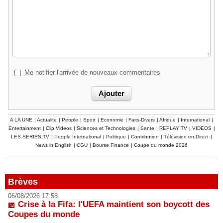
Me notifier l'arrivée de nouveaux commentaires
A LA UNE
|
Actualite
|
People
|
Sport
|
Economie
|
Faits-Divers
|
Afrique
|
International
|
Entertainment
|
Clip Videos
|
Sciences et Technologies
|
Sante
|
REPLAY TV
|
VIDEOS
|
LES SERIES TV
|
People International
|
Politique
|
Contribution
|
Télévision en Direct
|
News in English
|
CGU
|
Bourse Finance
|
Coupe du monde 2026
Brèves
06/08/2026 17:58
Crise à la Fifa: l'UEFA maintient son boycott des
Coupes du monde