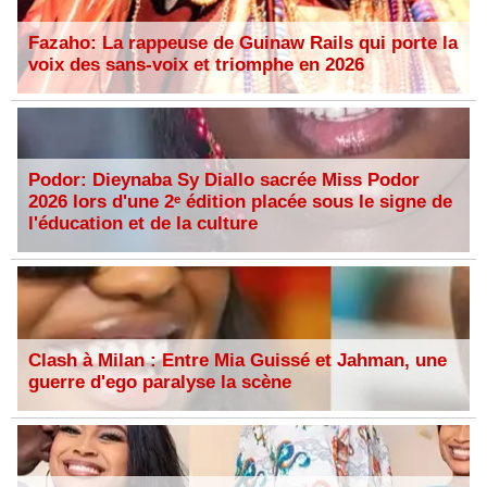
Fazaho: La rappeuse de Guinaw Rails qui porte la
voix des sans-voix et triomphe en 2026
Podor: Dieynaba Sy Diallo sacrée Miss Podor
2026 lors d'une 2ᵉ édition placée sous le signe de
l'éducation et de la culture
Clash à Milan : Entre Mia Guissé et Jahman, une
guerre d'ego paralyse la scène