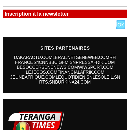
Inscription à la newsletter
SITES PARTENAIRES
DAKARACTU.COM
LERAL.NET
SENEWEB.COM
RFI
FRANCE 24
CNN
BBC
IGFM.SN
PRESSAFRIK.COM
BESOCCER
SENENEWS.COM
WIWSPORT.COM
LEJECOS.COM
FINANCIALAFRIK.COM
JEUNEAFRIQUE.COM
LEQUOTIDIEN.SN
LESOLEIL.SN
RTS.SN
BURKINA24.COM