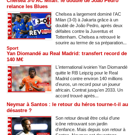
Chelsea 3-0 AC Milan: le doublé de João Pedro
relance les Blues
Chelsea a largement dominé l'AC
Milan (3-0) à Jakarta grâce à un
doublé de João Pedro, après deux
défaites contre la Juventus et
Tottenham. Chelsea a retrouvé le
sourire au terme de sa préparation...
Sport
Yan Diomandé au Real Madrid: transfert record de
140 M€
L'international ivoirien Yan Diomandé
quitte le RB Leipzig pour le Real
Madrid contre environ 140 millions
d'euros, un record pour un joueur
africain. Contrat jusqu'en 2033. Un
accord trouvé après...
Neymar à Santos : le retour du héros tourne-t-il au
désastre ?
Son retour devait être celui d’une
icône retrouvant son jardin
d’enfance. Mais depuis son retour à