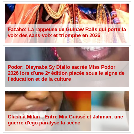
Fazaho: La rappeuse de Guinaw Rails qui porte la
voix des sans-voix et triomphe en 2026
Podor: Dieynaba Sy Diallo sacrée Miss Podor
2026 lors d'une 2ᵉ édition placée sous le signe de
l'éducation et de la culture
Clash à Milan : Entre Mia Guissé et Jahman, une
guerre d'ego paralyse la scène