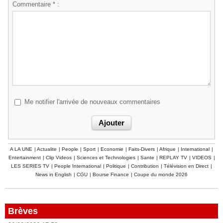
Commentaire * :
Me notifier l'arrivée de nouveaux commentaires
A LA UNE
|
Actualite
|
People
|
Sport
|
Economie
|
Faits-Divers
|
Afrique
|
International
|
Entertainment
|
Clip Videos
|
Sciences et Technologies
|
Sante
|
REPLAY TV
|
VIDEOS
|
LES SERIES TV
|
People International
|
Politique
|
Contribution
|
Télévision en Direct
|
News in English
|
CGU
|
Bourse Finance
|
Coupe du monde 2026
Brèves