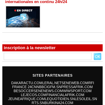
internationales en continu 24h/24
Inscription à la newsletter
SITES PARTENAIRES
DAKARACTU.COM
LERAL.NET
SENEWEB.COM
RFI
FRANCE 24
CNN
BBC
IGFM.SN
PRESSAFRIK.COM
BESOCCER
SENENEWS.COM
WIWSPORT.COM
LEJECOS.COM
FINANCIALAFRIK.COM
JEUNEAFRIQUE.COM
LEQUOTIDIEN.SN
LESOLEIL.SN
RTS.SN
BURKINA24.COM