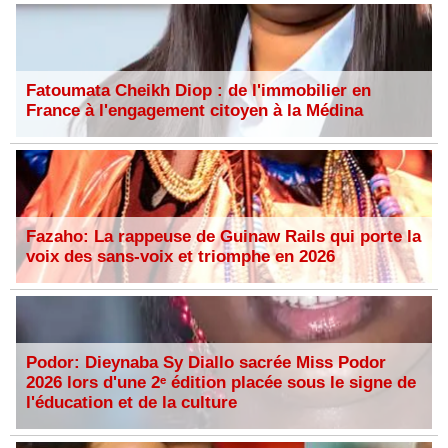
Fatoumata Cheikh Diop : de l'immobilier en
France à l'engagement citoyen à la Médina
Fazaho: La rappeuse de Guinaw Rails qui porte la
voix des sans-voix et triomphe en 2026
Podor: Dieynaba Sy Diallo sacrée Miss Podor
2026 lors d'une 2ᵉ édition placée sous le signe de
l'éducation et de la culture