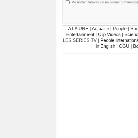
Me notifier l'arrivée de nouveaux commentai
A LA UNE
|
Actualite
|
People
|
Spo
Entertainment
|
Clip Videos
|
Scienc
LES SERIES TV
|
People Internationa
in English
|
CGU
|
Bo