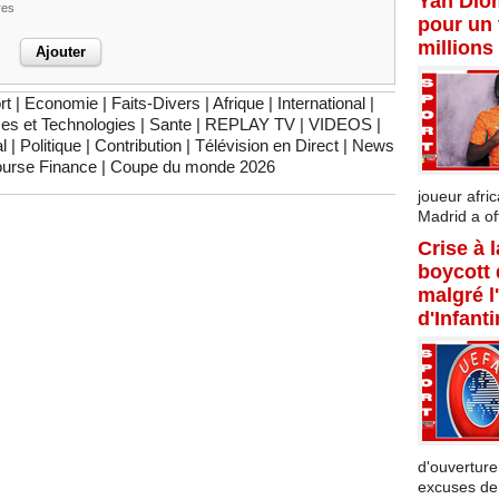
Yan Dio
res
pour un 
millions
rt
|
Economie
|
Faits-Divers
|
Afrique
|
International
|
es et Technologies
|
Sante
|
REPLAY TV
|
VIDEOS
|
l
|
Politique
|
Contribution
|
Télévision en Direct
|
News
urse Finance
|
Coupe du monde 2026
joueur afric
Madrid a offi
Crise à 
boycott
malgré l
d'Infant
d'ouverture
excuses de l