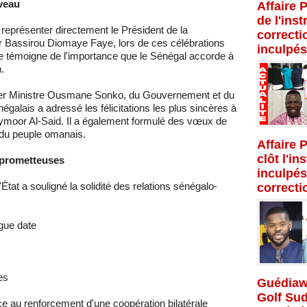
veau
Affaire 
de l'inst
 représenter directement le Président de la
correcti
 Bassirou Diomaye Faye, lors de ces célébrations
inculpés
 témoigne de l'importance que le Sénégal accorde à
.
er Ministre Ousmane Sonko, du Gouvernement et du
égalais a adressé les félicitations les plus sincères à
ymoor Al-Said. Il a également formulé des vœux de
 du peuple omanais.
Affaire 
clôt l'in
t prometteuses
inculpés
État a souligné la solidité des relations sénégalo-
correcti
gue date
es
Guédiaw
Golf Su
ce au renforcement d'une coopération bilatérale