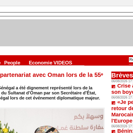
e
People
Economie
VIDEOS
partenariat avec Oman lors de la 55ᵉ
Brèves
06/08/2026 17:
Crise 
égal a été dignement représenté lors de la
son boy
e du Sultanat d'Oman par son Secrétaire d'État,
égal lors de cet événement diplomatique majeur.
06/08/2026 17:
«Je p
retour d
Marocain
l'Europe
06/08/2026 17:
Bénin: