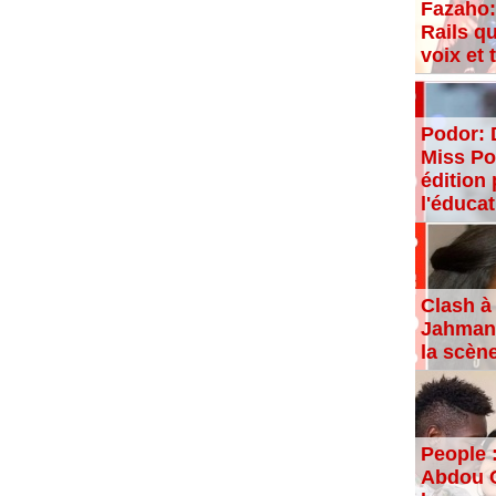
Fazaho:
Rails qu
voix et
Podor: 
Miss Po
édition 
l'éducat
Clash à 
Jahman,
la scèn
People 
Abdou C