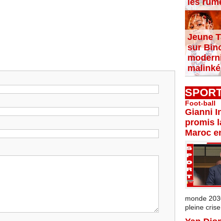
les rum
Jeune T
sur Bin
moderni
malinké
SPOR
Foot-ball
Gianni I
promis l
Maroc e
monde 2030 
pleine crise.