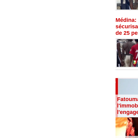
Médina: 
sécurisat
de 25 p
Fatouma
l'immobi
l'engag