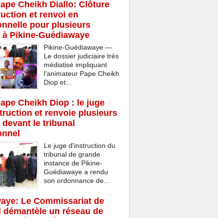
Pape Cheikh Diallo: Clôture
ruction et renvoi en
onnelle pour plusieurs
 à Pikine-Guédiawaye
Pikine-Guédiawaye —
Le dossier judiciaire très
médiatisé impliquant
l’animateur Pape Cheikh
Diop et...
Pape Cheikh Diop : le juge
struction et renvoie plusieurs
 devant le tribunal
onnel
Le juge d'instruction du
tribunal de grande
instance de Pikine-
Guédiawaye a rendu
son ordonnance de...
aye: Le Commissariat de
d démantèle un réseau de