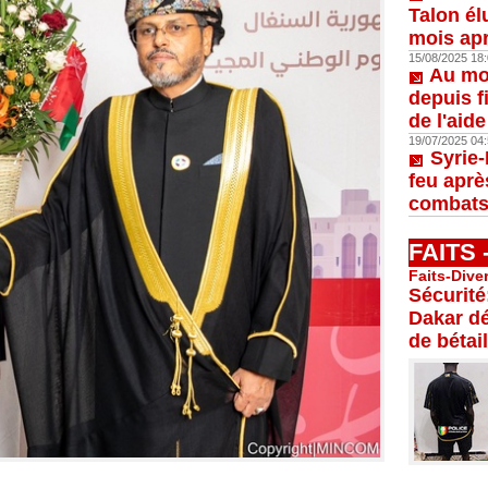
Talon él
mois apr
15/08/2025 18:
Au moi
depuis f
de l'aid
19/07/2025 04:
Syrie-
feu aprè
combats
FAITS
Faits-Dive
Sécurité
Dakar dé
de bétail