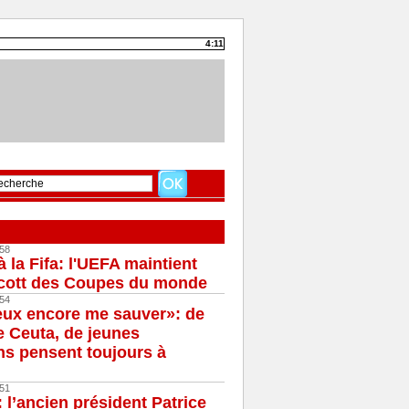
4:11
58
à la Fifa: l'UEFA maintient
cott des Coupes du monde
54
eux encore me sauver»: de
e Ceuta, de jeunes
s pensent toujours à
51
 l’ancien président Patrice