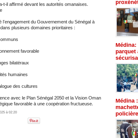
proxénét
-t-il affirmé devant les autorités omanaises.
e
rmé l'engagement du Gouvernement du Sénégal à
 dans plusieurs domaines prioritaires :
s communs
Médina: 
parquet 
ronnement favorable
sécurisa
es bilatéraux
ités humaines
alogue des cultures
hérence avec le Plan Sénégal 2050 et la Vision Oman
Médina :
tégique favorable à une coopération fructueuse.
machette
025 à 02:20
policièr