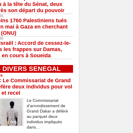
u à la tête du Sénat, deux
ès son départ du pouvoir
01
ns 1760 Palestiniens tués
in mai à Gaza en cherchant
e (ONU)
50
Israël : Accord de cessez-le-
s les frappes sur Damas,
 en cours à Soueida
 - DIVERS SENEGAL
rs
: Le Commissariat de Grand
fère deux individus pour vol
 et recel
Le Commissariat
d’arrondissement de
Grand Dakar a déféré
au parquet deux
individus impliqués
dans...