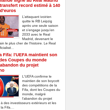
mandé signe au Real Madrid
transfert record estimé à 140
 d’euros
L’attaquant ivoirien
quitte le RB Leipzig
après une seule saison
et s’engage jusqu’en
2033 avec le Real
Madrid, devenant le
ain le plus cher de l’histoire. Le Real
cialisé...
la Fifa: l'UEFA maintient son
 des Coupes du monde
'abandon du projet
ino
L'UEFA confirme le
maintien de son boycott
des compétitions de la
Fifa, dont les Coupes du
monde, malgré
l'abandon du projet
 à des investisseurs extérieurs et les
a Fifa....