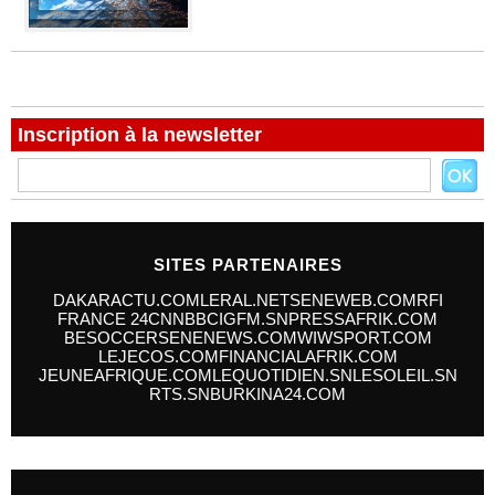
Inscription à la newsletter
SITES PARTENAIRES
DAKARACTU.COM
LERAL.NET
SENEWEB.COM
RFI
FRANCE 24
CNN
BBC
IGFM.SN
PRESSAFRIK.COM
BESOCCER
SENENEWS.COM
WIWSPORT.COM
LEJECOS.COM
FINANCIALAFRIK.COM
JEUNEAFRIQUE.COM
LEQUOTIDIEN.SN
LESOLEIL.SN
RTS.SN
BURKINA24.COM