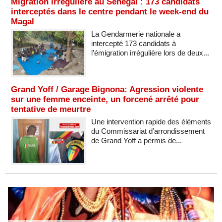
Migration irrégulière au Sénégal : 173 candidats
interceptés dans le centre pendant le week-end du
Magal
La Gendarmerie nationale a
intercepté 173 candidats à
l’émigration irrégulière lors de deux...
Grand Yoff / Garage Bignona: Agression violente
sur une femme enceinte, un forcené arrêté pour
tentative de meurtre
Une intervention rapide des éléments
du Commissariat d’arrondissement
de Grand Yoff a permis de...