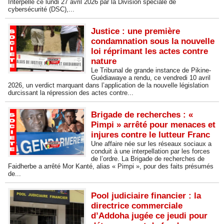
Interpellé ce lundi 27 avril 2026 par la Division spéciale de
cybersécurité (DSC),...
Justice : une première
condamnation sous la nouvelle
loi réprimant les actes contre
nature
Le Tribunal de grande instance de Pikine-
Guédiawaye a rendu, ce vendredi 10 avril
2026, un verdict marquant dans l’application de la nouvelle législation
durcissant la répression des actes contre...
Brigade de recherches : «
Pimpi » arrêté pour menaces et
injures contre le lutteur Franc
Une affaire née sur les réseaux sociaux a
conduit à une interpellation par les forces
de l’ordre. La Brigade de recherches de
Faidherbe a arrêté Mor Kanté, alias « Pimpi », pour des faits présumés
de...
Pool judiciaire financier : la
directrice commerciale
d’Addoha jugée ce jeudi pour