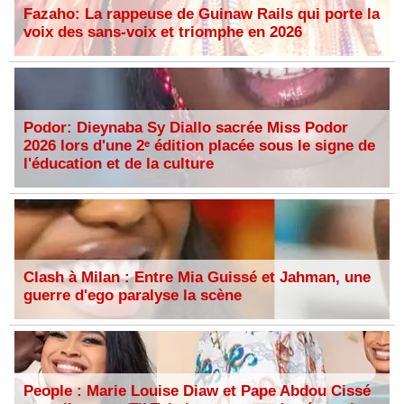
Fazaho: La rappeuse de Guinaw Rails qui porte la
voix des sans-voix et triomphe en 2026
Podor: Dieynaba Sy Diallo sacrée Miss Podor
2026 lors d'une 2ᵉ édition placée sous le signe de
l'éducation et de la culture
Clash à Milan : Entre Mia Guissé et Jahman, une
guerre d'ego paralyse la scène
People : Marie Louise Diaw et Pape Abdou Cissé