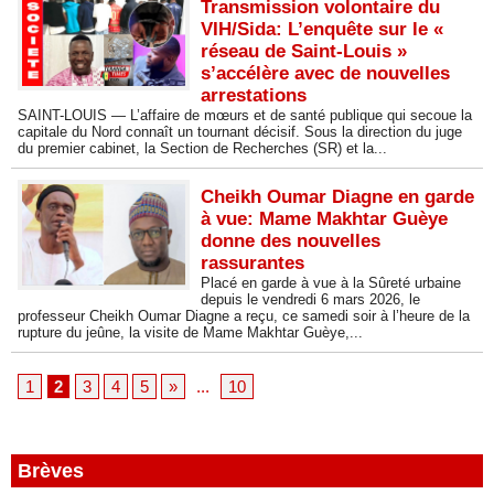
Transmission volontaire du
VIH/Sida: L’enquête sur le «
réseau de Saint-Louis »
s’accélère avec de nouvelles
arrestations
SAINT-LOUIS — L’affaire de mœurs et de santé publique qui secoue la
capitale du Nord connaît un tournant décisif. Sous la direction du juge
du premier cabinet, la Section de Recherches (SR) et la...
Cheikh Oumar Diagne en garde
à vue: Mame Makhtar Guèye
donne des nouvelles
rassurantes
Placé en garde à vue à la Sûreté urbaine
depuis le vendredi 6 mars 2026, le
professeur Cheikh Oumar Diagne a reçu, ce samedi soir à l’heure de la
rupture du jeûne, la visite de Mame Makhtar Guèye,...
1
2
3
4
5
»
...
10
Brèves