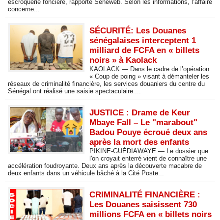
escroquerie foncière, rapporte Seneweb. Selon les informations, l’affaire
concerne...
SÉCURITÉ: Les Douanes
sénégalaises interceptent 1
milliard de FCFA en « billets
noirs » à Kaolack
KAOLACK — Dans le cadre de l’opération
« Coup de poing » visant à démanteler les
réseaux de criminalité financière, les services douaniers du centre du
Sénégal ont réalisé une saisie spectaculaire....
JUSTICE : Drame de Keur
Mbaye Fall – Le "marabout"
Badou Pouye écroué deux ans
après la mort des enfants
PIKINE-GUÉDIAWAYE — Le dossier que
l'on croyait enterré vient de connaître une
accélération foudroyante. Deux ans après la découverte macabre de
deux enfants dans un véhicule bâché à la Cité Poste...
CRIMINALITÉ FINANCIÈRE :
Les Douanes saisissent 730
millions FCFA en « billets noirs