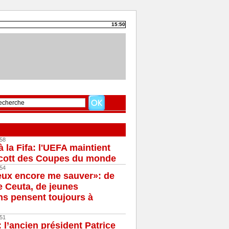
15:50
58
à la Fifa: l'UEFA maintient
cott des Coupes du monde
54
eux encore me sauver»: de
e Ceuta, de jeunes
s pensent toujours à
51
 l’ancien président Patrice