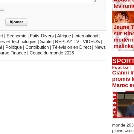
les rum
res
Jeune T
sur Bin
rt
|
Economie
|
Faits-Divers
|
Afrique
|
International
|
moderni
es et Technologies
|
Sante
|
REPLAY TV
|
VIDEOS
|
malinké
l
|
Politique
|
Contribution
|
Télévision en Direct
|
News
urse Finance
|
Coupe du monde 2026
SPOR
Foot-ball
Gianni I
promis l
Maroc e
monde 2030 
pleine crise.