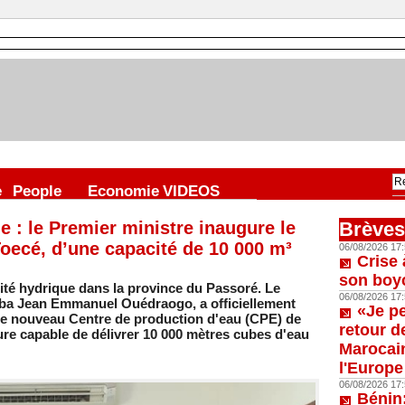
e
People
Economie
VIDEOS
e : le Premier ministre inaugure le
Brèves
oecé, d’une capacité de 10 000 m³
06/08/2026 17:
Crise 
son boy
té hydrique dans la province du Passoré. Le
06/08/2026 17:
lba Jean Emmanuel Ouédraogo, a officiellement
«Je p
6 le nouveau Centre de production d'eau (CPE) de
retour d
ure capable de délivrer 10 000 mètres cubes d'eau
Marocain
l'Europe
06/08/2026 17:
Bénin: