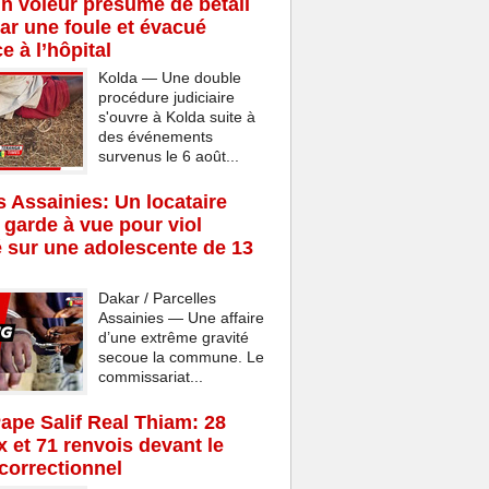
n voleur présumé de bétail
ar une foule et évacué
e à l’hôpital
Kolda — Une double
procédure judiciaire
s'ouvre à Kolda suite à
des événements
survenus le 6 août...
s Assainies: Un locataire
 garde à vue pour viol
 sur une adolescente de 13
Dakar / Parcelles
Assainies — Une affaire
d’une extrême gravité
secoue la commune. Le
commissariat...
Pape Salif Real Thiam: 28
x et 71 renvois devant le
 correctionnel