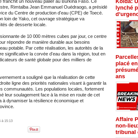
Kolda: U
 franchit un nouveau palier au Burkina Faso. Ce
ministre, Rimtalba Jean Emmanuel Ouédraogo, a présidé
lynché p
rvice du Centre de production d'eau (CPE) de Toecé.
d’urgenc
n loin de Yako, cet ouvrage stratégique va
tés de desserte locale.
sionnante de 10 000 mètres cubes par jour, ce centre
our répondre de manière durable aux besoins
u potable. Par cette réalisation, les autorités de la
e significative la corvée d'eau dans la région, tout en
Parcelle
ndicateurs de santé globale pour des milliers de
placé en
présumé
ans
vernement a souligné que la réalisation de cette
droite ligne des priorités nationales visant à garantir la
des communautés. Les populations locales, fortement
mé leur soulagement face à la mise en route de cet
a à dynamiser la résilience économique et
rovince.
Affaire 
6 à 15:13
non-lieu
tribunal