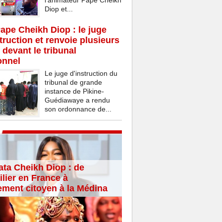
l’animateur Pape Cheikh
Diop et...
Pape Cheikh Diop : le juge
struction et renvoie plusieurs
 devant le tribunal
onnel
Le juge d'instruction du
tribunal de grande
instance de Pikine-
Guédiawaye a rendu
son ordonnance de...
ta Cheikh Diop : de
lier en France à
ement citoyen à la Médina