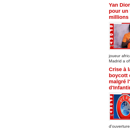
Yan Dio
pour un 
millions
joueur afric
Madrid a offi
Crise à 
boycott
malgré l
d'Infant
d'ouverture