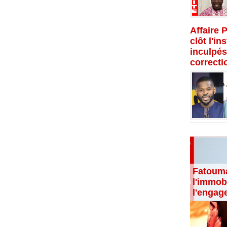
Affaire 
clôt l'in
inculpés
correcti
Fatouma
l'immobi
l'engag