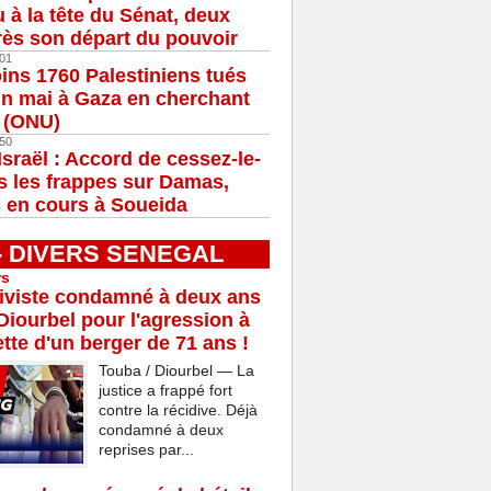
u à la tête du Sénat, deux
ès son départ du pouvoir
01
ns 1760 Palestiniens tués
in mai à Gaza en cherchant
e (ONU)
50
Israël : Accord de cessez-le-
s les frappes sur Damas,
 en cours à Soueida
 - DIVERS SENEGAL
rs
iviste condamné à deux ans
Diourbel pour l'agression à
tte d'un berger de 71 ans !
Touba / Diourbel — La
justice a frappé fort
contre la récidive. Déjà
condamné à deux
reprises par...