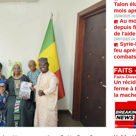
Talon él
mois apr
15/08/2025 18:
Au moi
depuis f
de l'aid
19/07/2025 04:
Syrie-
feu aprè
combats
FAITS
Faits-Dive
Un récid
ferme à 
la mache