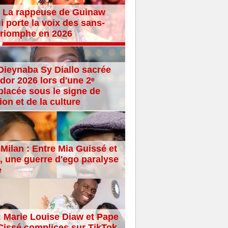
 La rappeuse de Guinaw
i porte la voix des sans-
 triomphe en 2026
Dieynaba Sy Diallo sacrée
dor 2026 lors d'une 2ᵉ
placée sous le signe de
ion et de la culture
Milan : Entre Mia Guissé et
 une guerre d'ego paralyse
e
: Marie Louise Diaw et Pape
issé complices sur TikTok,