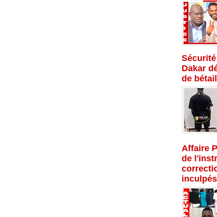
Sécurité
Dakar dé
de bétail
Affaire 
de l'inst
correcti
inculpés