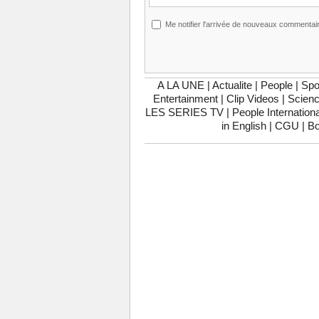
Me notifier l'arrivée de nouveaux commentai
A LA UNE
|
Actualite
|
People
|
Spo
Entertainment
|
Clip Videos
|
Scienc
LES SERIES TV
|
People Internationa
in English
|
CGU
|
Bo