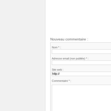
Nouveau commentaire :
Nom * :
Adresse email (non publiée) * :
Site web :
Commentaire * :