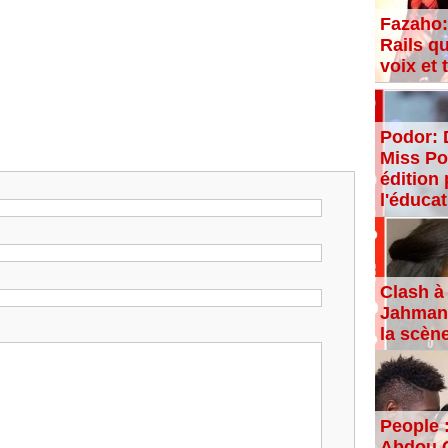
Fazaho:
Rails qu
voix et
Podor: 
Miss Po
édition 
l'éducat
Clash à 
Jahman,
la scèn
People 
Abdou C