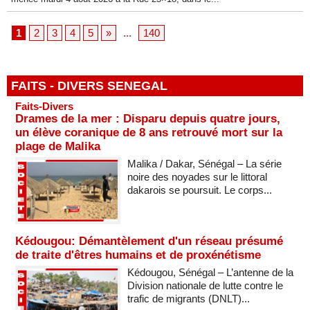
1
2
3
4
5
»
...
140
FAITS - DIVERS SENEGAL
Faits-Divers
Drames de la mer : Disparu depuis quatre jours,
un élève coranique de 8 ans retrouvé mort sur la
plage de Malika
Malika / Dakar, Sénégal – La série
noire des noyades sur le littoral
dakarois se poursuit. Le corps...
Kédougou: Démantèlement d'un réseau présumé
de traite d'êtres humains et de proxénétisme
Kédougou, Sénégal – L’antenne de la
Division nationale de lutte contre le
trafic de migrants (DNLT)...