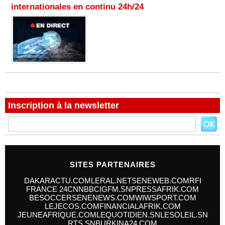
internationales en continu 24h/24
Inscription à la newsletter
SITES PARTENAIRES
DAKARACTU.COM
LERAL.NET
SENEWEB.COM
RFI
FRANCE 24
CNN
BBC
IGFM.SN
PRESSAFRIK.COM
BESOCCER
SENENEWS.COM
WIWSPORT.COM
LEJECOS.COM
FINANCIALAFRIK.COM
JEUNEAFRIQUE.COM
LEQUOTIDIEN.SN
LESOLEIL.SN
RTS.SN
BURKINA24.COM